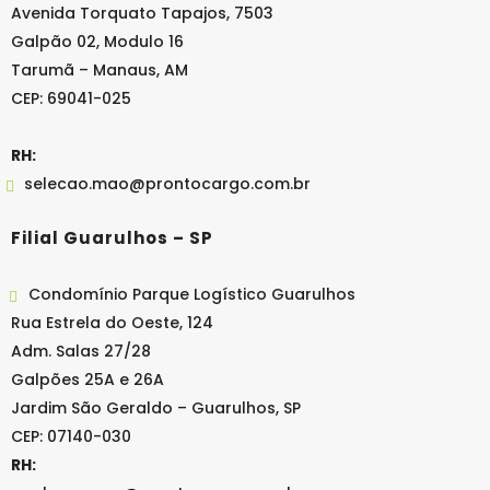
Avenida Torquato Tapajos, 7503
Galpão 02, Modulo 16
Tarumã – Manaus, AM
CEP: 69041-025
RH:
selecao.mao@prontocargo.com.br
Filial Guarulhos – SP
Condomínio Parque Logístico Guarulhos
Rua Estrela do Oeste, 124
Adm. Salas 27/28
Galpões 25A e 26A
Jardim São Geraldo – Guarulhos, SP
CEP: 07140-030
RH: